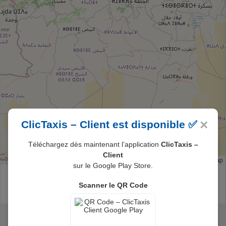
×
ClicTaxis – Client est disponible ✅
Téléchargez dès maintenant l’application
ClicTaxis –
Client
Leaflet
|
© OpenStreetMap
sur le Google Play Store.
JE RÉSERVE UN TAXI
Scanner le QR Code