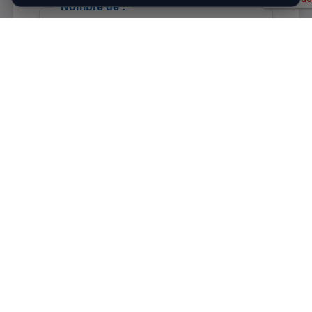
Nombre de :
Passagers :
Bagages :
Max 5
Selon la taille du coffre
Autres options pour votre trajet :
Mise à disposition d’un fauteuil
Mise à disposition d’un
réhausseur
Besoin d’être accompagné(e)
Besoin d’un véhicule TPMR
Accompagné par un animal
Besoin d’un véhicule avec attelage
Vous désirez apporter des