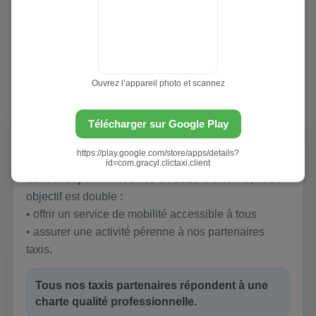
CLICTAXIS, LE RÉSEAU DE
TAXIS CONVENTIONNÉS EN
LIGNE
Taxis partenaires sélectionnés, disponibles 24h/24 et
Ouvrez l’appareil photo et scannez
7j/7, avec estimation claire et réservation simple.
Télécharger sur Google Play
En quelques mots
https://play.google.com/store/apps/details?
ClicTaxis est un regroupement de sociétés de
id=com.gracyl.clictaxi.client
taxis indépendantes.
Né en 2018 à Orléans, notre
objectif est double :
• offrir un service de mobilité accessible à tous
• assurer une activité pérenne à nos partenaires
taxis.
Tous nos taxis partenaires répondent à une
charte qualité professionnelle.