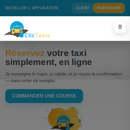
INSTALLER L’APPLICATION
CLIENT
PARTENAIRE
Réservez
votre taxi
simplement, en ligne
Je renseigne le trajet, je valide, et je reçois la confirmation
— sans créer de compte.
COMMANDER UNE COURSE